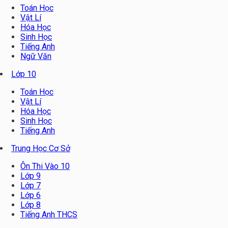
Toán Học
Vật Lí
Hóa Học
Sinh Học
Tiếng Anh
Ngữ Văn
Lớp 10
Toán Học
Vật Lí
Hóa Học
Sinh Học
Tiếng Anh
Trung Học Cơ Sở
Ôn Thi Vào 10
Lớp 9
Lớp 7
Lớp 6
Lớp 8
Tiếng Anh THCS