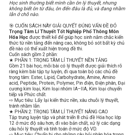
Học sinh thường biết mình cần ôn lý thuyết, nhưng
không biết ôn từ đâu, ôn đến đâu là đủ, và đang nhầm
lẫn ở chỗ nào.
🎯 CUỐN SÁCH NÀY GIẢI QUYẾT ĐÚNG VẤN ĐỀ ĐÓ
Trọng Tâm Lí Thuyết Tốt Nghiệp Phổ Thông Môn
Hóa Học
được thiết kế để giúp học sinh nắm chắc kiến
thức từ nền tảng đến nâng cao, không bỏ sót bất kỳ chủ
đề nào có thể xuất hiện trong đề thi.
Cuốn sách gồm 2 phần:
★ PHẦN 1: TRỌNG TÂM LÍ THUYẾT NỀN TẢNG
Gồm 21 bài học, mỗi bài có lý thuyết được giải thích rõ
ràng kèm bài tập tự luyện, đi qua toàn bộ các chủ đề
trọng tâm: Ester, Lipid, Carbohydrate, Amine, Amino
acid, Peptide, Protein, Polymer, Pin điện, Điện phân, Đại
cương kim loại, Kim loại nhóm IA–IIA, Kim loại chuyển
tiếp và Phức chất.
⇨ Mục tiêu: Lấy lại kiến thức nền, xâu chuỗi lý thuyết,
tránh nhầm lẫn.
★ PHẦN 2: TRỌNG TÂM LÍ THUYẾT NÂNG CAO
Tập trung luyện tập và phát triển 8 chủ đề Hóa học lớp
12 ở mức độ sâu hơn, đi vào bản chất, xử lý các dạng
câu hỏi lý thuyết và tính toán ở mức độ VD.
⇨ Mục tiêu: Chuẩn bị cho những câu hỏi phân hóa trong