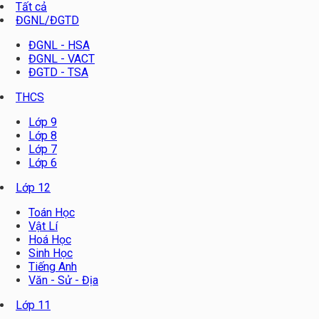
Tất cả
ĐGNL/ĐGTD
ĐGNL - HSA
ĐGNL - VACT
ĐGTD - TSA
THCS
Lớp 9
Lớp 8
Lớp 7
Lớp 6
Lớp 12
Toán Học
Vật Lí
Hoá Học
Sinh Học
Tiếng Anh
Văn - Sử - Địa
Lớp 11