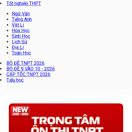
Tốt nghiệp THPT
Ngữ Văn
Tiếng Anh
Vật Lí
Hóa Học
Sinh Học
Lịch Sử
Địa Lí
Toán Học
BỘ ĐỀ TNPT 2026
BỘ ĐỀ 9 VÀO 10 - 2026
CẤP TỐC TNPT 2026
Tiểu học