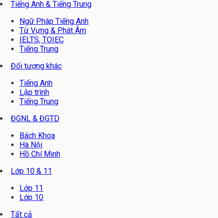
Tiếng Anh & Tiếng Trung
Ngữ Pháp Tiếng Anh
Từ Vựng & Phát Âm
IELTS, TOIEC
Tiếng Trung
Đối tượng khác
Tiếng Anh
Lập trình
Tiếng Trung
ĐGNL & ĐGTD
Bách Khoa
Hà Nội
Hồ Chí Minh
Lớp 10 & 11
Lớp 11
Lớp 10
Tất cả