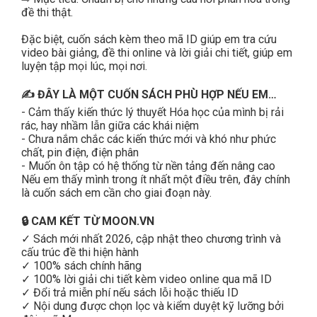
đề thi thật.
Đặc biệt, cuốn sách kèm theo mã ID giúp em tra cứu
video bài giảng, đề thi online và lời giải chi tiết, giúp em
luyện tập mọi lúc, mọi nơi.
✍️ ĐÂY LÀ MỘT CUỐN SÁCH PHÙ HỢP NẾU EM…
- Cảm thấy kiến thức lý thuyết Hóa học của mình bị rải
rác, hay nhầm lẫn giữa các khái niệm
- Chưa nắm chắc các kiến thức mới và khó như phức
chất, pin điện, điện phân
- Muốn ôn tập có hệ thống từ nền tảng đến nâng cao
Nếu em thấy mình trong ít nhất một điều trên, đây chính
là cuốn sách em cần cho giai đoạn này.
🔒 CAM KẾT TỪ MOON.VN
✓ Sách mới nhất 2026, cập nhật theo chương trình và
cấu trúc đề thi hiện hành
✓ 100% sách chính hãng
✓ 100% lời giải chi tiết kèm video online qua mã ID
✓ Đổi trả miễn phí nếu sách lỗi hoặc thiếu ID
✓ Nội dung được chọn lọc và kiểm duyệt kỹ lưỡng bởi