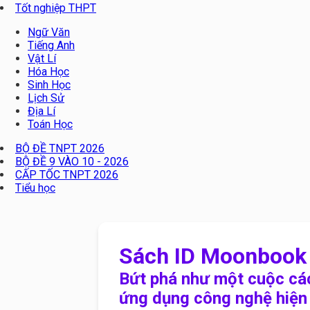
Tốt nghiệp THPT
Ngữ Văn
Tiếng Anh
Vật Lí
Hóa Học
Sinh Học
Lịch Sử
Địa Lí
Toán Học
BỘ ĐỀ TNPT 2026
BỘ ĐỀ 9 VÀO 10 - 2026
CẤP TỐC TNPT 2026
Tiểu học
Sách ID Moonbook 
Bứt phá như một cuộc cá
ứng dụng công nghệ hiện đ