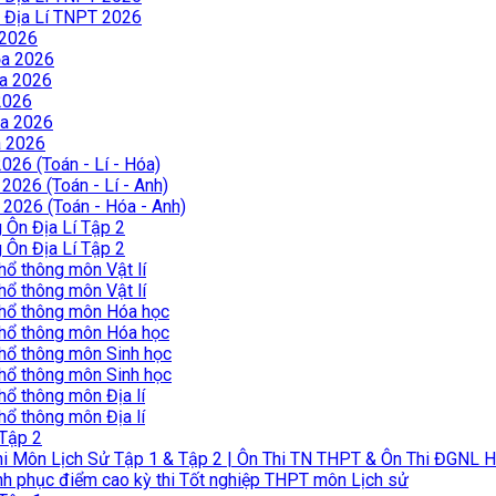
 Địa Lí TNPT 2026
 2026
ọa 2026
a 2026
2026
ọa 2026
a 2026
26 (Toán - Lí - Hóa)
026 (Toán - Lí - Anh)
2026 (Toán - Hóa - Anh)
Ôn Địa Lí Tập 2
Ôn Địa Lí Tập 2
hổ thông môn Vật lí
hổ thông môn Vật lí
phổ thông môn Hóa học
phổ thông môn Hóa học
phổ thông môn Sinh học
phổ thông môn Sinh học
hổ thông môn Địa lí
hổ thông môn Địa lí
 Tập 2
hi Môn Lịch Sử Tập 1 & Tập 2 | Ôn Thi TN THPT & Ôn Thi ĐGNL
nh phục điểm cao kỳ thi Tốt nghiệp THPT môn Lịch sử