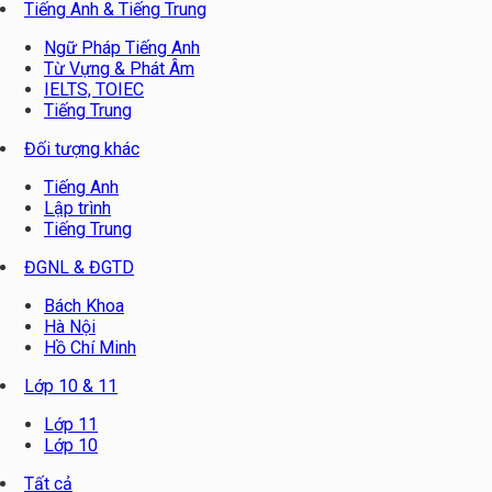
Tiếng Anh & Tiếng Trung
Ngữ Pháp Tiếng Anh
Từ Vựng & Phát Âm
IELTS, TOIEC
Tiếng Trung
Đối tượng khác
Tiếng Anh
Lập trình
Tiếng Trung
ĐGNL & ĐGTD
Bách Khoa
Hà Nội
Hồ Chí Minh
Lớp 10 & 11
Lớp 11
Lớp 10
Tất cả