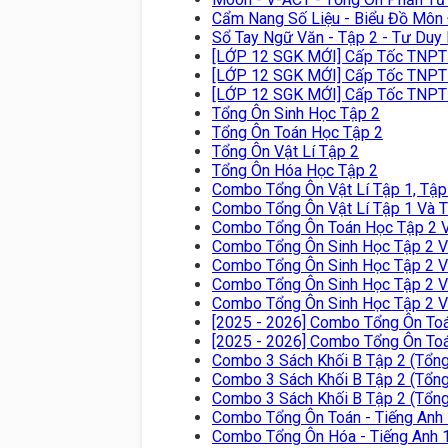
Cẩm Nang Số Liệu - Biểu Đồ Môn 
Sổ Tay Ngữ Văn - Tập 2 - Tư Duy
[LỚP 12 SGK MỚI] Cấp Tốc TNPT 
[LỚP 12 SGK MỚI] Cấp Tốc TNP
[LỚP 12 SGK MỚI] Cấp Tốc TNP
Tổng Ôn Sinh Học Tập 2
Tổng Ôn Toán Học Tập 2
Tổng Ôn Vật Lí Tập 2
Tổng Ôn Hóa Học Tập 2
Combo Tổng Ôn Vật Lí Tập 1, Tập
Combo Tổng Ôn Vật Lí Tập 1 Và 
Combo Tổng Ôn Toán Học Tập 2 V
Combo Tổng Ôn Sinh Học Tập 2 V
Combo Tổng Ôn Sinh Học Tập 2 V
Combo Tổng Ôn Sinh Học Tập 2 V
Combo Tổng Ôn Sinh Học Tập 2 V
[2025 - 2026] Combo Tổng Ôn To
[2025 - 2026] Combo Tổng Ôn To
Combo 3 Sách Khối B Tập 2 (Tổng 
Combo 3 Sách Khối B Tập 2 (Tổng 
Combo 3 Sách Khối B Tập 2 (Tổng 
Combo Tổng Ôn Toán - Tiếng Anh
Combo Tổng Ôn Hóa - Tiếng Anh 