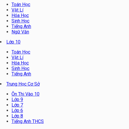
Toán Học
Vật Lí
Hóa Học
Sinh Học
Tiếng Anh
Ngữ Văn
Lớp 10
Toán Học
Vật Lí
Hóa Học
Sinh Học
Tiếng Anh
Trung Học Cơ Sở
Ôn Thi Vào 10
Lớp 9
Lớp 7
Lớp 6
Lớp 8
Tiếng Anh THCS