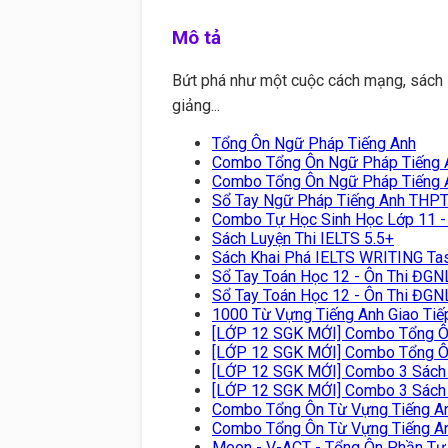
Mô tả
Bứt phá như một cuộc cách mạng, sách 
giảng...
Tổng Ôn Ngữ Pháp Tiếng Anh
Combo Tổng Ôn Ngữ Pháp Tiếng An
Combo Tổng Ôn Ngữ Pháp Tiếng An
Sổ Tay Ngữ Pháp Tiếng Anh THP
Combo Tự Học Sinh Học Lớp 11 - 
Sách Luyện Thi IELTS 5.5+
Sách Khai Phá IELTS WRITING Tas
Sổ Tay Toán Học 12 - Ôn Thi ĐGN
Sổ Tay Toán Học 12 - Ôn Thi ĐGN
1000 Từ Vựng Tiếng Anh Giao Ti
[LỚP 12 SGK MỚI] Combo Tổng Ôn
[LỚP 12 SGK MỚI] Combo Tổng Ôn
[LỚP 12 SGK MỚI] Combo 3 Sách K
[LỚP 12 SGK MỚI] Combo 3 Sách K
Combo Tổng Ôn Từ Vựng Tiếng An
Combo Tổng Ôn Từ Vựng Tiếng An
Moon - V-ACT - Tổng Ôn Phần Tư